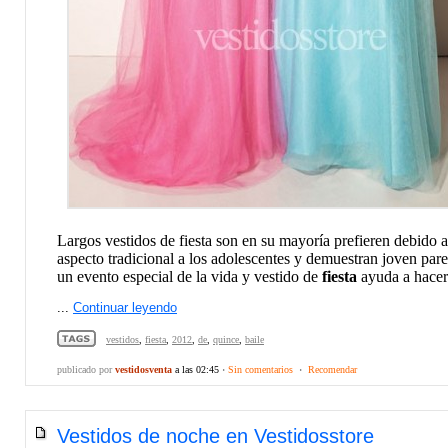
Largos vestidos de fiesta son en su mayoría prefieren debido a
aspecto tradicional a los adolescentes y demuestran joven par
un evento especial de la vida y vestido de
fiesta
ayuda a hacer 
...
Continuar leyendo
vestidos
,
fiesta
,
2012
,
de
,
quince
,
baile
publicado por
vestidosventa
a las 02:45
·
Sin comentarios
·
Recomendar
Vestidos de noche en Vestidosstore