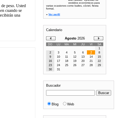
vestidos económicos para
d de peso. Usted
varias ocasiones como bailes, cóctel, fiesta
formal,
ien cuando se
recibirán una
»
Ver perfil
Calendario
Agosto
2026
DO
LU
MA
MI
JU
VI
SA
1
2
3
4
5
6
7
8
9
10
11
12
13
14
15
16
17
18
19
20
21
22
23
24
25
26
27
28
29
30
31
Buscador
Blog
Web