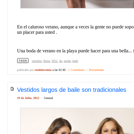
En el caluroso verano, aunque a veces la gente no puede soport
un placer para usted .
Una boda de verano en la playa puede hacer para una bella...
vestidos
,
fiesta
,
2012
,
de
,
noche
,
baile
publicado por
vestidosventa
a las 02:40
·
1 Comentario
·
Recomendar
Vestidos largos de baile son tradicionales
19 de Julio, 2012
·
General