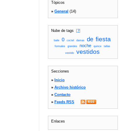
Tópicos
»
General
(14)
Nube de tags
[
?
]
fiesta
de
0
baile
coctel
damas
noche
formales
grandes
quince
tallas
vestidos
vestido
Secciones
»
Inicio
»
Archivo histórico
»
Contacto
»
Feeds RSS
Enlaces