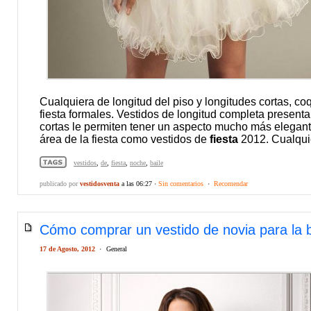
Cualquiera de longitud del piso y longitudes cortas, co
fiesta formales. Vestidos de longitud completa presenta
cortas le permiten tener un aspecto mucho más elegant
área de la fiesta como vestidos de
fiesta
2012. Cualquie
vestidos
,
de
,
fiesta
,
noche
,
baile
publicado por
vestidosventa
a las 06:27
·
Sin comentarios
·
Recomendar
Cómo comprar un vestido de novia para la b
17 de Agosto, 2012
·
General