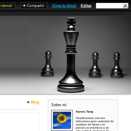
¡Crea tu blog!
Editar
«
Blog
Sobre mí
Aurora Tang
Vestidosstore.com les
ofrecemos gran variedad de
vestidos de fiesta con
precios económicos y de
alta calidad. Variedad de