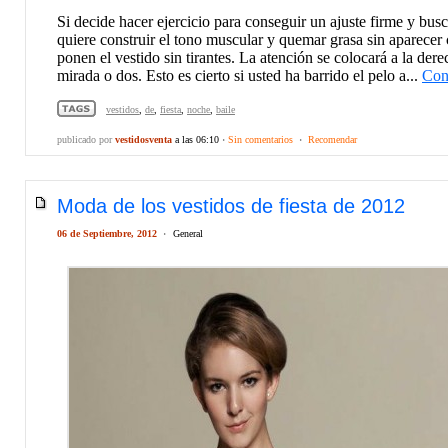
Si decide hacer ejercicio para conseguir un ajuste firme y bus
quiere construir el tono muscular y quemar grasa sin aparec
ponen el vestido sin tirantes. La atención se colocará a la de
mirada o dos. Esto es cierto si usted ha barrido el pelo a...
Con
vestidos
,
de
,
fiesta
,
noche
,
baile
publicado por
vestidosventa
a las 06:10
·
Sin comentarios
·
Recomendar
Moda de los vestidos de fiesta de 2012
06 de Septiembre, 2012
·
General